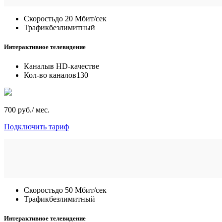
Скорость
до 20 Мбит/сек
Трафик
безлимитный
Интерактивное телевидение
Каналы
в HD-качестве
Кол-во каналов
130
700 руб./ мес.
Подключить тариф
Скорость
до 50 Мбит/сек
Трафик
безлимитный
Интерактивное телевидение