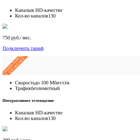
Каналы
в HD-качестве
Кол-во каналов
130
750 руб./ мес.
Подключить тариф
СПЕЦИАЛЬНОЕ
ПРЕДЛОЖЕНИЕ
Скорость
до 100 Мбит/сек
Трафик
безлимитный
Интерактивное телевидение
Каналы
в HD-качестве
Кол-во каналов
130