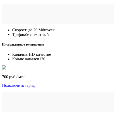
Скорость
до 20 Мбит/сек
Трафик
безлимитный
Интерактивное телевидение
Каналы
в HD-качестве
Кол-во каналов
130
700 руб./ мес.
Подключить тариф