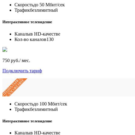
Скорость
до 50 Мбит/сек
Трафик
безлимитный
Интерактивное телевидение
Каналы
в HD-качестве
Кол-во каналов
130
750 руб./ мес.
Подключить тариф
СПЕЦИАЛЬНОЕ
ПРЕДЛОЖЕНИЕ
Скорость
до 100 Мбит/сек
Трафик
безлимитный
Интерактивное телевидение
Каналы
в HD-качестве