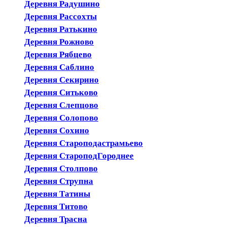
Деревня Радушино
Деревня Рассохты
Деревня Ратькино
Деревня Рожново
Деревня Рябцево
Деревня Саблино
Деревня Секирино
Деревня Ситьково
Деревня Слепцово
Деревня Солопово
Деревня Сохино
Деревня Староподастрамьево
Деревня СтароподГороднее
Деревня Столпово
Деревня Струпна
Деревня Татины
Деревня Титово
Деревня Трасна