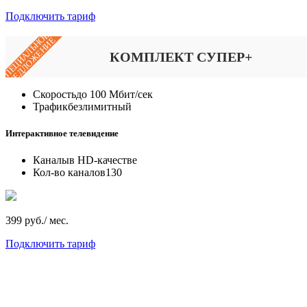
Подключить тариф
СПЕЦИАЛЬНОЕ
ПРЕДЛОЖЕНИЕ
КОМПЛЕКТ СУПЕР+
Скорость
до 100 Мбит/сек
Трафик
безлимитный
Интерактивное телевидение
Каналы
в HD-качестве
Кол-во каналов
130
399 руб./ мес.
Подключить тариф