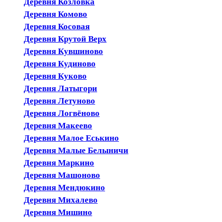
Деревня Козловка
Деревня Комово
Деревня Косовая
Деревня Крутой Верх
Деревня Кувшиново
Деревня Кудиново
Деревня Куково
Деревня Латыгори
Деревня Летуново
Деревня Логвёново
Деревня Макеево
Деревня Малое Еськино
Деревня Малые Белыничи
Деревня Маркино
Деревня Машоново
Деревня Мендюкино
Деревня Михалево
Деревня Мишино