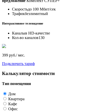
предложение
Комплект СУПЕР+
Скорость
до 100 Мбит/сек
Трафик
безлимитный
Интерактивное телевидение
Каналы
в HD-качестве
Кол-во каналов
130
399 руб./ мес.
Подключить тариф
Калькулятор стоимости
Тип помещения
Дом
Квартира
Кафе
Офис