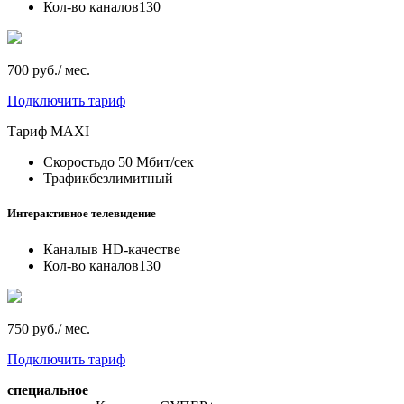
Кол-во каналов
130
700 руб./ мес.
Подключить тариф
Тариф
MAXI
Скорость
до 50 Мбит/сек
Трафик
безлимитный
Интерактивное телевидение
Каналы
в HD-качестве
Кол-во каналов
130
750 руб./ мес.
Подключить тариф
специальное