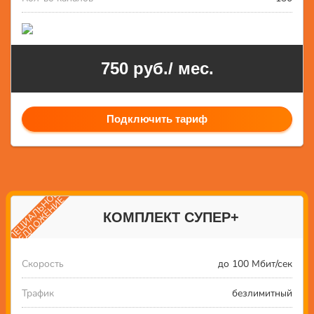
750 руб./ мес.
Подключить тариф
СПЕЦИАЛЬНОЕ
ПРЕДЛОЖЕНИЕ
КОМПЛЕКТ СУПЕР+
Скорость
до 100 Мбит/сек
Трафик
безлимитный